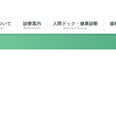
ついて
診療案内
人間ドック・健康診断
歯
 Us
Medical Info
Medical Checkup
。