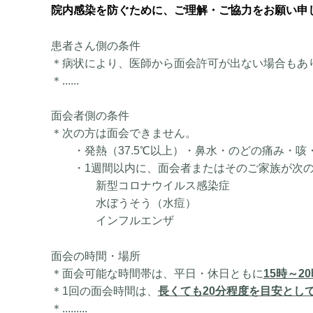
院内感染を防ぐために、ご理解・ご協力をお願い申
患者さん側の条件
＊病状により、医師から面会許可が出ない場合もあ
＊......
面会者側の条件
＊次の方は面会できません。
・発熱（
37.5
℃以上）・鼻水・のどの痛み・咳
・
1
週間以内に、面会者またはそのご家族が次
新型コロナウイルス感染症
水ぼうそう（水痘）
インフルエンザ
面会の時間・場所
＊面会可能な時間帯は、平日・休日ともに
15
時～20
＊
1
回の面会時間は、
長くても
20
分程度を目安とし
＊.........