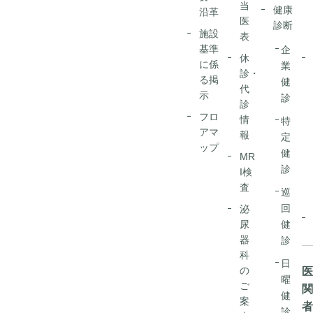
当
健康
沿革
医
診断
施設
表
基準
企
休
に係
業
診・
る掲
健
代
示
診
診
フロ
情
特
アマ
報
定
ップ
健
MR
診
I検
査
巡
回
泌
尿
健
器
診
科
日
の
曜
ご
健
案
診