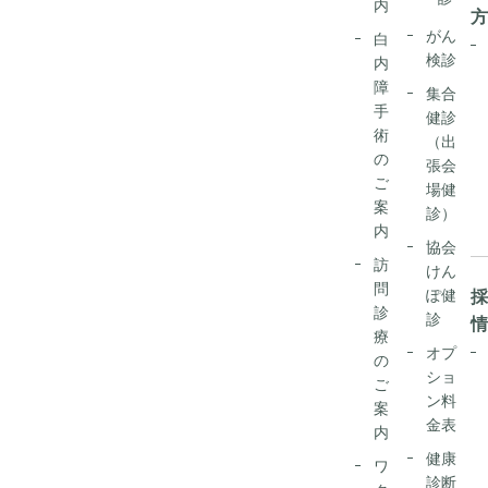
内
がん
白
検診
内
障
集合
手
健診
術
（出
の
張会
ご
場健
案
診）
内
協会
訪
けん
問
ぽ健
診
診
療
オプ
の
ショ
ご
ン料
案
金表
内
健康
ワ
診断