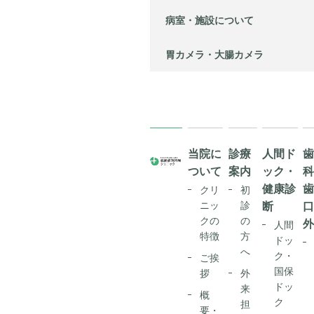
病室・施設について
胃カメラ・大腸カメラ
当院に
診療
人間ド
ついて
案内
ック・
健康診
クリ
初
ニッ
診
断
クの
の
人間
特徴
方
ドッ
へ
ク・
ご挨
国保
拶
外
ドッ
来
概
ク
担
要・