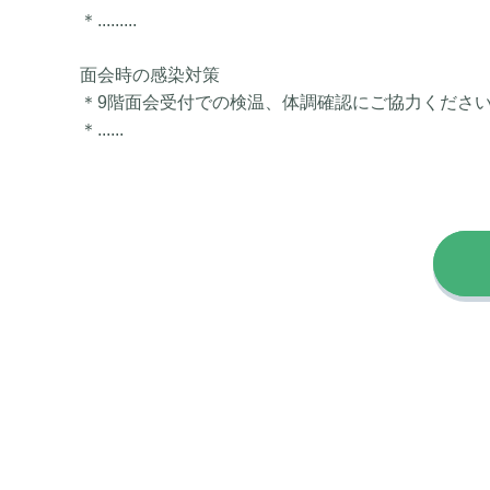
＊.........
面会時の感染対策
＊
9
階面会受付での検温、体調確認にご協力くださ
＊......