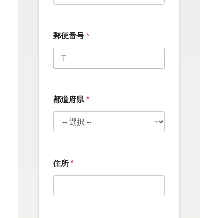
*
郵便番号
*
フ
リ
ガ
ナ
都
道
府
都道府県
*
県
住所
*