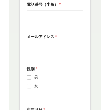
メ
電話番号（半角）
*
ー
ル
ア
ド
レ
ス
お
メールアドレス
*
名
前
郵
便
番
号
性別
*
男
女
生年月日
*