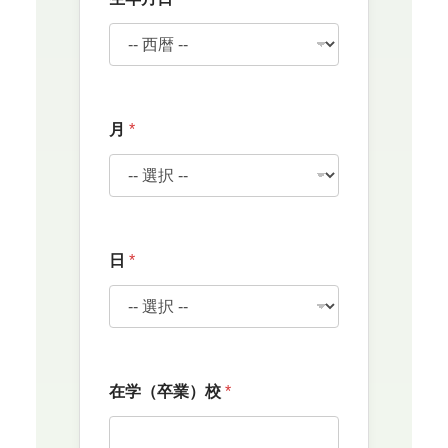
在
月
*
学
（
卒
業
）
校
*
日
*
*
在学（卒業）校
*