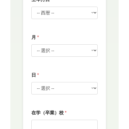
住
月
*
所
*
*
日
*
在学（卒業）校
*